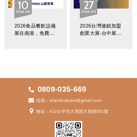
10
27
2026
06
2026
04
2026食品餐飲設備
2026台灣連鎖加盟
展在南港，免費索
創業大展-台中展，
票！限時展覽優惠
免費索票！
價！
0809-035-669
信箱：
shanlicoteam@gmail.com
地址：412
台中市大里區大智路581號