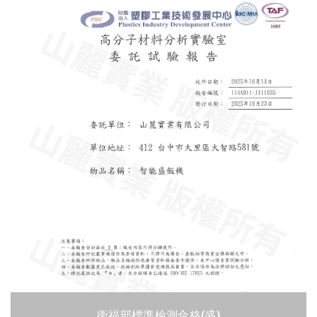
衛福部標準檢測合格(盛)