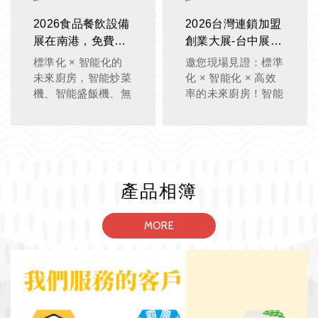
2026食品餐飲設備
2026台灣連鎖加盟
展在南港，免費索
創業大展-台中展，
票！限時展覽優惠
免費索票！
標準化 × 智能化的
邀您現場見證：標準
價！
未來廚房，智能炒菜
化 × 智能化 × 高效
機、智能盛飯機、無
率的未來廚房！智能
煙智能電炸爐，為您
炒菜機、智能盛飯
現場展示操作。
機，為您現場展示操
作。
產品相簿
MORE