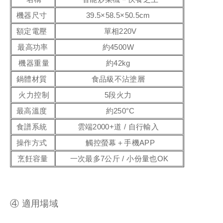
機器尺寸
39.5×58.5×50.5cm
額定電壓
單相220V
最高功率
約4500W
機器重量
約42kg
鍋體材質
食品級不沾塗層
火力控制
5段火力
最高溫度
約250°C
食譜系統
雲端2000+道 / 自行輸入
操作方式
觸控螢幕＋手機APP
烹飪容量
一次最多7公斤 / 小份量也OK
④ 適用場域