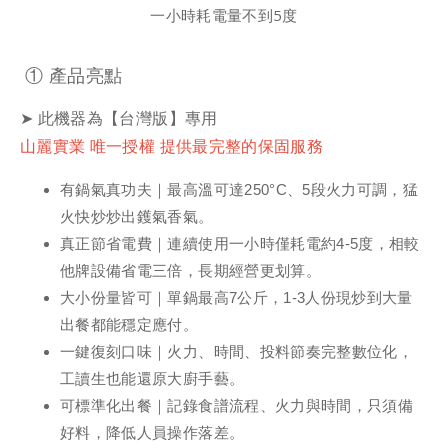
一小時耗電量不到5度
① 產品亮點
➤ 此機器為【台灣版】專用
山麗實業 唯一授權 提供最完整的保固服務
有鍋氣真功夫｜
最高溫可達250°C、5段火力可調，猛
火快炒炒出鑊氣香氣。
真正節省電費｜
連續使用一小時僅耗電約4-5度，相較
他牌設備省電三倍，長期經營更划算。
大小份量皆可｜
單鍋最高7公斤，1-3人份現炒到大量
出餐都能穩定應付。
一鍵復刻口味｜
火力、時間、投料節奏完整數位化，
工讀生也能還原大廚手藝。
可標準化出餐｜
記錄食譜流程、火力與時間，只須備
好料，降低人員操作落差。