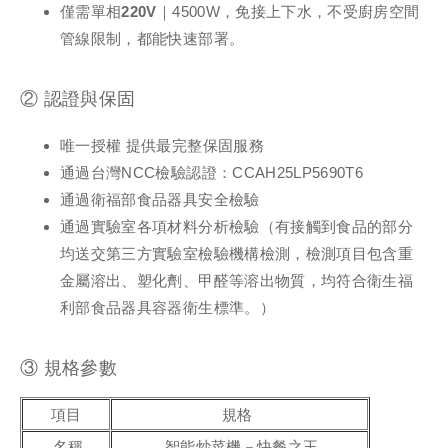
僅需單相220V｜
4500W，免接上下水，不受廚房空間
管線限制，都能快速部署。
② 認證與保固
唯一授權 提供最完整保固服務
通過台灣NCC檢驗認證：CCAH25LP5690T6
通過衛福部食品器具安全檢驗
通過實驗室各項材料分析檢驗（有接觸到食品的部分
均送交第三方實驗室檢驗機構檢測，檢測項目包含重
金屬溶出、塑化劑、甲醛等溶出物質，均符合衛生福
利部食品器具容器衛生標準。）
③ 規格參數
項目
規格
名稱
智能炒菜機－快餐之王