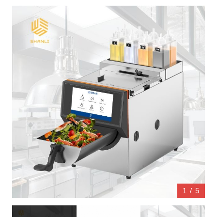
1
/
5